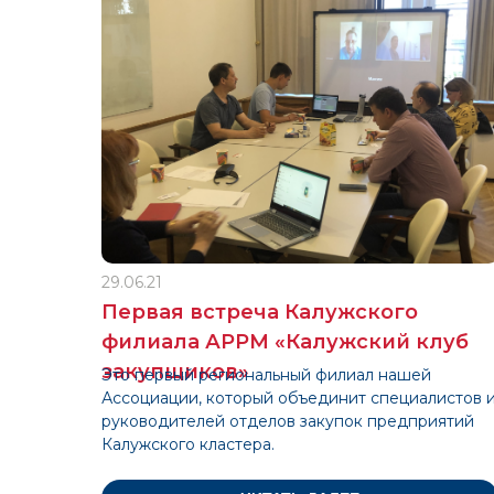
29.06.21
Первая встреча Калужского
филиала АРРМ «Калужский клуб
закупщиков»
Это первый региональный филиал нашей
Ассоциации, который объединит специалистов 
руководителей отделов закупок предприятий
Калужского кластера.