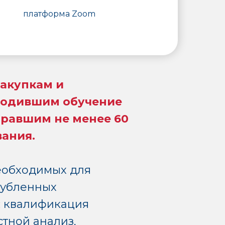
платформа Zoom
закупкам и
ходившим обучение
бравшим не менее 60
вания.
необходимых для
лубленных
: квалификация
стной анализ,