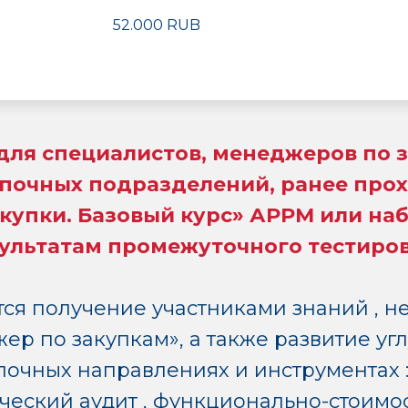
52.000 RUB
для специалистов, менеджеров по 
упочных подразделений, ранее про
купки. Базовый курс» АРРМ или на
езультатам промежуточного тестиро
тся получение участниками знаний , 
р по закупкам», а также развитие уг
почных направлениях и инструментах 
ический аудит , функционально-стоимо