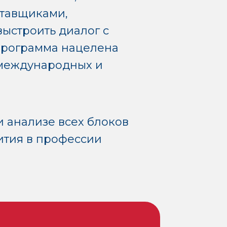
ставщиками,
ыстроить диалог с
Программа нацелена
 международных и
 анализе всех блоков
ития в профессии