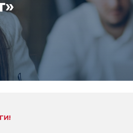
т»
ГИ!