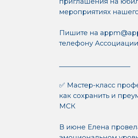
приглашения на юбил
мероприятиях нашего
Пишите на appm@appm
телефону Ассоциации +
_____________________
✅ Мастер-класс проф
как сохранить и преу
МСК
В июне Елена провела
эмоциональном уровн