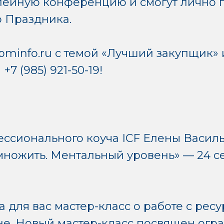
ейную конференцию и смогут лично п
 Праздника.
info.ru с темой «Лучший закупщик» 
7 (985) 921-50-19!
ессионального коуча ICF Елены Васил
множить. Ментальный уровень» — 24 се
 для вас мастер-класс о работе с рес
е. Новый мастер-класс посвящен ог