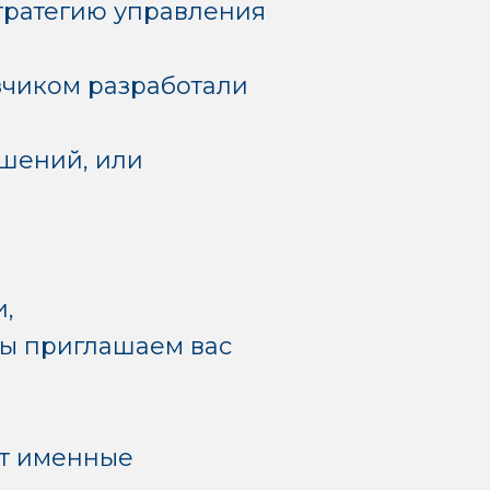
тратегию управления
зчиком разработали
ешений, или
и,
мы приглашаем вас
ат именные