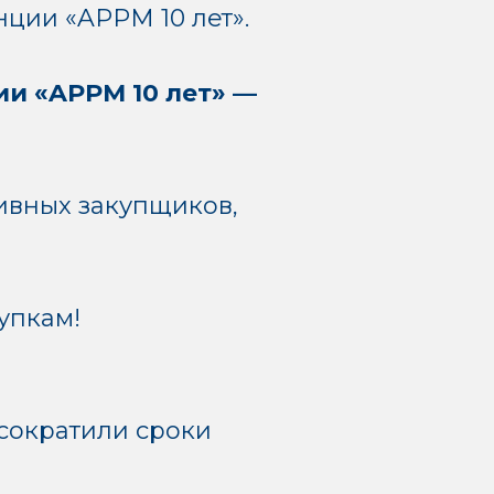
ции «APPM 10 лет».
и «APPM 10 лет» —
ивных закупщиков,
упкам!
сократили сроки