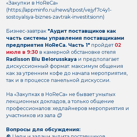
«Закупки в HoReCa»
(https://appminfo.ru/news/tpost/vejyf7c4y1-
sostoyalsya-biznes-zavtrak-investitsionn)
Бизнес-завтрак
"Аудит поставщиков как
часть системы управления поставщиками
предприятия HoReCa. Часть 1"
пройдет
02
июля в 9:30
в камерной обстановке отеля
Radisson Blu Belorusskaya
и предполагает
дискуссионный формат: максимум общения
как за утренним кофе до начала мероприятия,
так и в процессе панельной дискуссии.
На «Закупках в HoReCa» не бывает унылых
лекционных докладов, а только общение
профессионалов: хедлайнеров мероприятия и
участников из зала 😉
Вопросы для обсуждения:
🔘 Цели и задачи аудита поставщиков